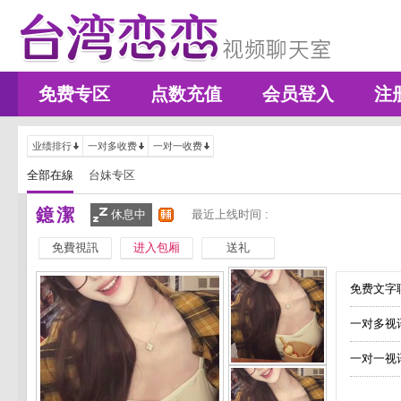
免费专区
点数充值
会员登入
注
业绩排行
一对多收费
一对一收费
全部在線
台妹专区
鐿潔
休息中
最近上线时间 :
免費視訊
进入包厢
送礼
免费文字聊
一对多视
一对一视