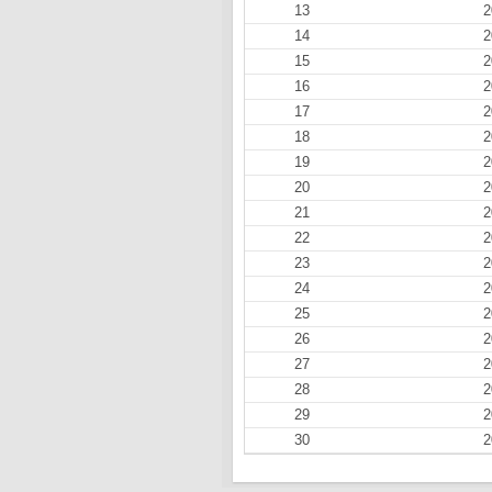
13
2
14
2
15
2
16
2
17
2
18
2
19
2
20
2
21
2
22
2
23
2
24
2
25
2
26
2
27
2
28
2
29
2
30
2