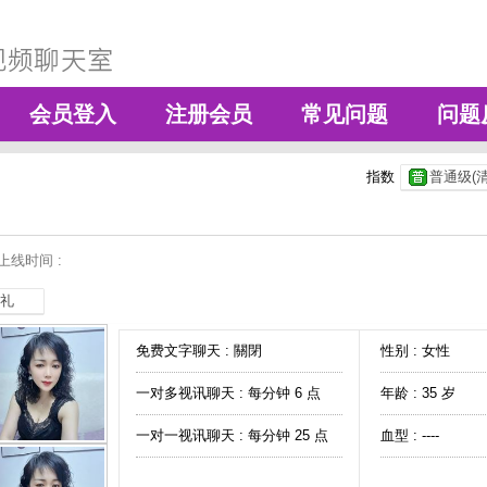
会员登入
注册会员
常见问题
问题
指数
普通级(清
上线时间 :
礼
免费文字聊天 :
關閉
性别 : 女性
一对多视讯聊天 :
每分钟 6 点
年龄 : 35 岁
一对一视讯聊天 :
每分钟 25 点
血型 : ----