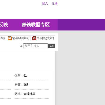
登入
注册
反映
赚钱联盟专区
纯)
辅导级(暧昧)
限制级(火辣)
体重 : 51
身高 : 163
区域 : 大陸地區