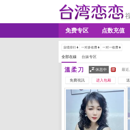
免费专区
点数充值
业绩排行
一对多收费
一对一收费
全部在線
台妹专区
溫柔刀
休息中
最近
免費視訊
进入包厢
送