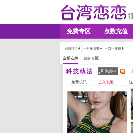
免费专区
点数充值
业绩排行
一对多收费
一对一收费
全部在線
台妹专区
科技執法
休息中
免費視訊
进入包厢
送