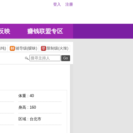
登入
注册
反映
赚钱联盟专区
纯)
辅导级(暧昧)
限制级(火辣)
体重 : 40
身高 : 160
区域 : 台北市